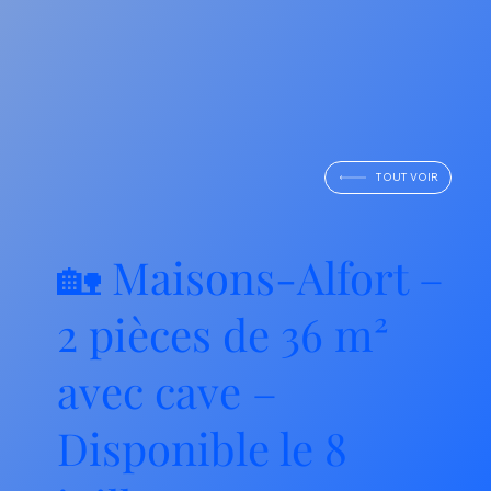
TOUT VOIR
🏡 Maisons-Alfort –
2 pièces de 36 m²
avec cave –
Disponible le 8